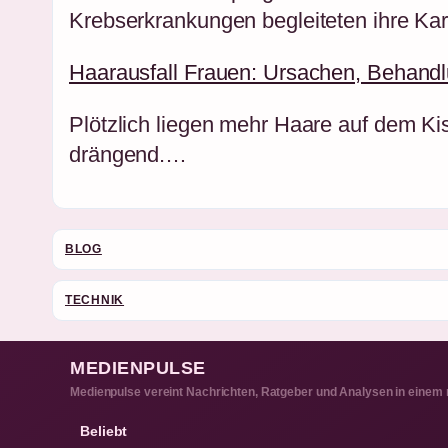
Krebserkrankungen begleiteten ihre Karr
Haarausfall Frauen: Ursachen, Behandlu
Plötzlich liegen mehr Haare auf dem K
drängend.…
BLOG
TECHNIK
MEDIENPULSE
Medienpulse vereint Nachrichten, Ratgeber und Analysen in einem
Beliebt