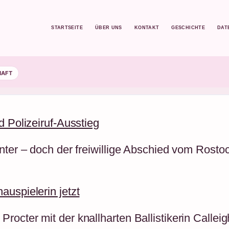
STARTSEITE
ÜBER UNS
KONTAKT
GESCHICHTE
DAT
HAFT
d Polizeiruf-Ausstieg
nter – doch der freiwillige Abschied vom Rosto
auspielerin jetzt
rocter mit der knallharten Ballistikerin Calle