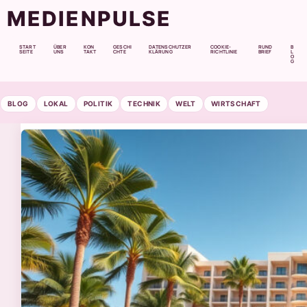
MEDIENPULSE
START
ÜBER
KON
GESCHI
DATENSCHUTZER
COOKIE-
RUND
B
SEITE
UNS
TAKT
CHTE
KLÄRUNG
RICHTLINIE
BRIEF
L
O
G
BLOG
LOKAL
POLITIK
TECHNIK
WELT
WIRTSCHAFT