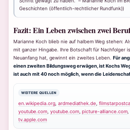
Schritt gewagt zu haben.“ – Marianne Koch im 
Geschichten (öffentlich-rechtlicher Rundfunk))
Fazit: Ein Leben zwischen zwei Beru
Marianne Koch blieb nie auf halbem Weg stehen: Als 
mit ganzer Hingabe. Ihre Botschaft für Nachfolger i
Neuanfang hat, gewinnt ein zweites Leben.
Für ang
einen zweiten Bildungsweg erwägen, ist Kochs Weg
ist auch mit 40 noch möglich, wenn die Leidenschaft
WEITERE QUELLEN
en.wikipedia.org
,
ardmediathek.de
,
filmstarpostc
youtube.com
,
youtube.com
,
picture-alliance.com
tv.apple.com