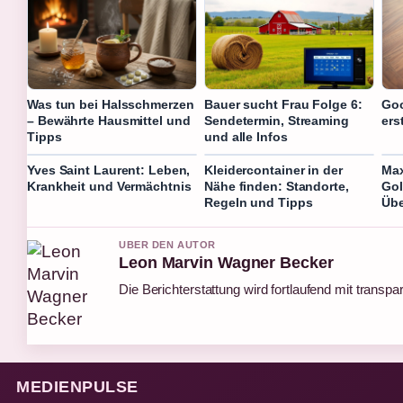
Was tun bei Halsschmerzen
Bauer sucht Frau Folge 6:
Goo
– Bewährte Hausmittel und
Sendetermin, Streaming
ers
Tipps
und alle Infos
Yves Saint Laurent: Leben,
Kleidercontainer in der
Max
Krankheit und Vermächtnis
Nähe finden: Standorte,
Gol
Regeln und Tipps
Übe
UBER DEN AUTOR
Leon Marvin Wagner Becker
Die Berichterstattung wird fortlaufend mit transpa
MEDIENPULSE