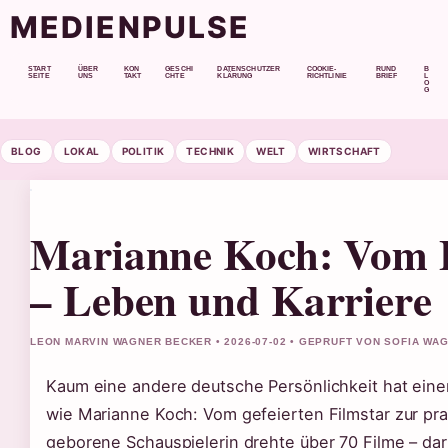
MEDIENPULSE
START
ÜBER
KON
GESCHI
DATENSCHUTZER
COOKIE-
RUND
B
SEITE
UNS
TAKT
CHTE
KLÄRUNG
RICHTLINIE
BRIEF
L
O
G
BLOG
LOKAL
POLITIK
TECHNIK
WELT
WIRTSCHAFT
Marianne Koch: Vom F
– Leben und Karriere
LEON MARVIN WAGNER BECKER • 2026-07-02 • GEPRUFT VON SOFIA WA
Kaum eine andere deutsche Persönlichkeit hat eine
wie Marianne Koch: Vom gefeierten Filmstar zur pra
geborene Schauspielerin drehte über 70 Filme – dar