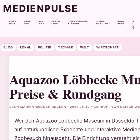
MEDIENPULSE
START
ÜBER
KON
GESCHI
DATENSCHUTZER
COOKIE-
RUND
B
SEITE
UNS
TAKT
CHTE
KLÄRUNG
RICHTLINIE
BRIEF
L
O
G
BLOG
LOKAL
POLITIK
TECHNIK
WELT
WIRTSCHAFT
Aquazoo Löbbecke Mus
Preise & Rundgang
LEON MARVIN WAGNER BECKER • 2026-05-30 • GEPRUFT VON OLIVER W
Wer den Aquazoo Löbbecke Museum in Düsseldorf bet
auf naturkundliche Exponate und interaktive Medien
Zoobesuch hinausgeht. Die Einrichtung versteht sich