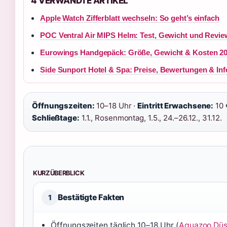
4 VERWANDTE ARTIKEL
Apple Watch Zifferblatt wechseln: So geht’s einfach
POC Ventral Air MIPS Helm: Test, Gewicht und Revie
Eurowings Handgepäck: Größe, Gewicht & Kosten 2
Side Sunport Hotel & Spa: Preise, Bewertungen & Inf
Öffnungszeiten:
10–18 Uhr ·
Eintritt Erwachsene:
10 
Schließtage:
1.1., Rosenmontag, 1.5., 24.–26.12., 31.12.
KURZÜBERBLICK
Bestätigte Fakten
1
Öffnungszeiten täglich 10–18 Uhr (
Aquazoo Düs