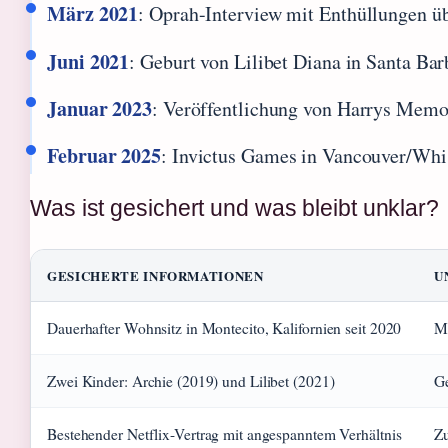
März 2021
: Oprah-Interview mit Enthüllungen ü
Juni 2021
: Geburt von Lilibet Diana in Santa Bar
Januar 2023
: Veröffentlichung von Harrys Memo
Februar 2025
: Invictus Games in Vancouver/Wh
Was ist gesichert und was bleibt unklar?
GESICHERTE INFORMATIONEN
U
Dauerhafter Wohnsitz in Montecito, Kalifornien seit 2020
Mö
Zwei Kinder: Archie (2019) und Lilibet (2021)
Ge
Bestehender Netflix-Vertrag mit angespanntem Verhältnis
Zu