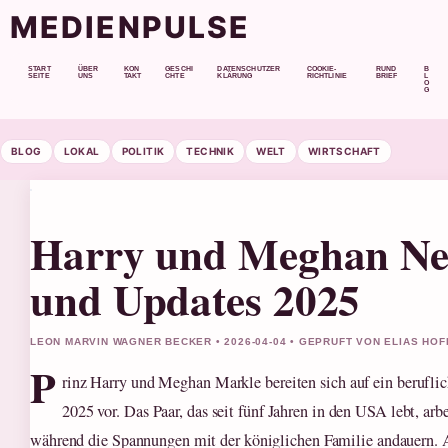
MEDIENPULSE
START
ÜBER
KON
GESCHI
DATENSCHUTZER
COOKIE-
RUND
B
SEITE
UNS
TAKT
CHTE
KLÄRUNG
RICHTLINIE
BRIEF
L
O
G
BLOG
LOKAL
POLITIK
TECHNIK
WELT
WIRTSCHAFT
Harry und Meghan New
und Updates 2025
LEON MARVIN WAGNER BECKER • 2026-04-04 • GEPRUFT VON ELIAS HO
P
rinz Harry und Meghan Markle bereiten sich auf ein berufl
2025 vor. Das Paar, das seit fünf Jahren in den USA lebt, arb
während die Spannungen mit der königlichen Familie andauern. A