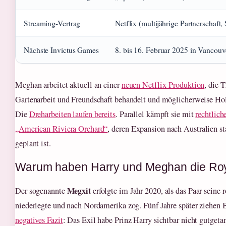
Streaming-Vertrag
Netflix (multijährige Partnerschaft,
Nächste Invictus Games
8. bis 16. Februar 2025 in Vancouv
Meghan arbeitet aktuell an einer
neuen Netflix-Produktion
, die 
Gartenarbeit und Freundschaft behandelt und möglicherweise Ho
Die
Dreharbeiten laufen bereits
. Parallel kämpft sie mit
rechtlich
„American Riviera Orchard“
, deren Expansion nach Australien st
geplant ist.
Warum haben Harry und Meghan die Roy
Megxit
Der sogenannte
erfolgte im Jahr 2020, als das Paar seine 
niederlegte und nach Nordamerika zog. Fünf Jahre später ziehen 
negatives Fazit
: Das Exil habe Prinz Harry sichtbar nicht gutgetan