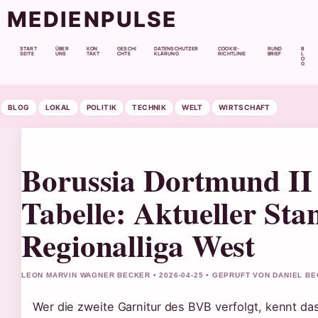
MEDIENPULSE
START
ÜBER
KON
GESCHI
DATENSCHUTZER
COOKIE-
RUND
B
SEITE
UNS
TAKT
CHTE
KLÄRUNG
RICHTLINIE
BRIEF
L
O
G
BLOG
LOKAL
POLITIK
TECHNIK
WELT
WIRTSCHAFT
Borussia Dortmund II
Tabelle: Aktueller Sta
Regionalliga West
LEON MARVIN WAGNER BECKER • 2026-04-25 • GEPRUFT VON DANIEL B
Wer die zweite Garnitur des BVB verfolgt, kennt das