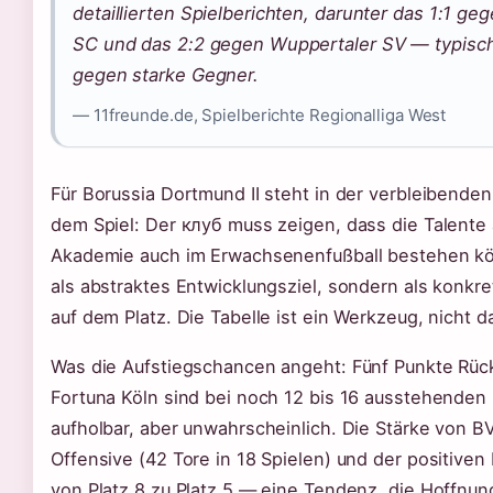
detaillierten Spielberichten, darunter das 1:1 g
SC und das 2:2 gegen Wuppertaler SV — typisc
gegen starke Gegner.
— 11freunde.de, Spielberichte Regionalliga West
Für Borussia Dortmund II steht in der verbleibenden 
dem Spiel: Der клуб muss zeigen, dass die Talente
Akademie auch im Erwachsenenfußball bestehen k
als abstraktes Entwicklungsziel, sondern als konkr
auf dem Platz. Die Tabelle ist ein Werkzeug, nicht da
Was die Aufstiegschancen angeht: Fünf Punkte Rüc
Fortuna Köln sind bei noch 12 bis 16 ausstehenden
aufholbar, aber unwahrscheinlich. Die Stärke von BVB
Offensive (42 Tore in 18 Spielen) und der positiven
von Platz 8 zu Platz 5 — eine Tendenz, die Hoffnu