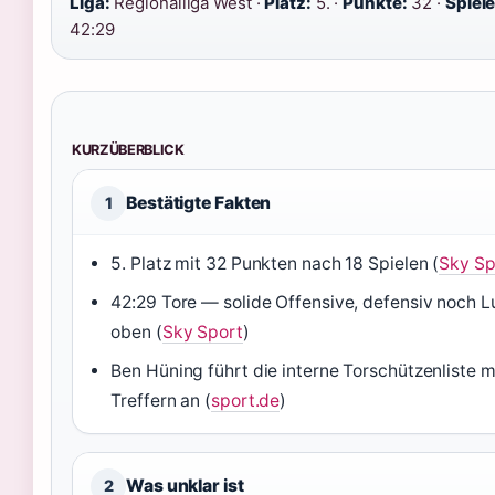
Liga:
Regionalliga West ·
Platz:
5. ·
Punkte:
32 ·
Spiele
42:29
KURZÜBERBLICK
Bestätigte Fakten
1
5. Platz mit 32 Punkten nach 18 Spielen (
Sky Sp
42:29 Tore — solide Offensive, defensiv noch L
oben (
Sky Sport
)
Ben Hüning führt die interne Torschützenliste m
Treffern an (
sport.de
)
Was unklar ist
2