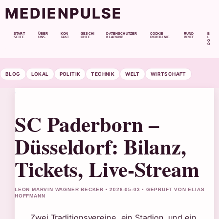
MEDIENPULSE
START
ÜBER
KON
GESCHI
DATENSCHUTZER
COOKIE-
RUND
B
SEITE
UNS
TAKT
CHTE
KLÄRUNG
RICHTLINIE
BRIEF
L
O
G
BLOG
LOKAL
POLITIK
TECHNIK
WELT
WIRTSCHAFT
SC Paderborn –
Düsseldorf: Bilanz,
Tickets, Live-Stream
LEON MARVIN WAGNER BECKER • 2026-05-03 • GEPRUFT VON ELIAS
HOFFMANN
Zwei Traditionsvereine, ein Stadion, und ein