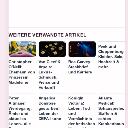
WEITERE VERWANDTE ARTIKEL
Peek und
Cloppenburg
Kleider: Sale,
Hochzeit &
Christopher
Van Cleef &
Rea Garvey:
mehr
O’Neill:
Arpels:
Steckbrief
Ehemann von
Luxus-
und Karriere
Prinzessin
Schmuck,
Madeleine
Preise und
Herkunft
Peter
Angelica
Königin
Atlanta
Altmaier:
Domröse
Victoria:
Medical:
Werdegang,
gestorben:
Leben, Tod
Schauspieler,
Ämter und
Leben der
und
Staffeln &
aktuelles
DEFA-Ikone
Vermächtnis
echtes
Leben– alle
der britischen
Krankenhaus