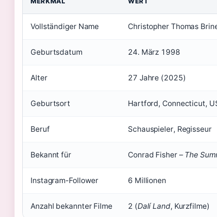
MERKMAL
WERT
Vollständiger Name
Christopher Thomas Brin
Geburtsdatum
24. März 1998
Alter
27 Jahre (2025)
Geburtsort
Hartford, Connecticut, 
Beruf
Schauspieler, Regisseur
Bekannt für
Conrad Fisher –
The Summ
Instagram-Follower
6 Millionen
Anzahl bekannter Filme
2 (
Dalí Land
, Kurzfilme)