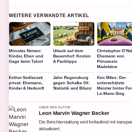
WEITERE VERWANDTE ARTIKEL
Miroslav Nemec:
Urlaub auf dem
Christopher O’Nei
Kinder, Ehen und
Bauernhof: Kosten
Ehemann von
Gage beim Tatort
& Packtipps
Prinzessin
Madeleine
Esther Sedlaczek
Jahn Regensburg
Ken Miles: Der
privat: Ehemann,
gegen Schalke 04:
unterschätzte
Kinder & Herkunft
Statistik und Bilanz
Meister hinter Fo
Le-Mans-Sieg
UBER DEN AUTOR
Leon Marvin Wagner Becker
Die Berichterstattung wird fortlaufend mit transp
aktualisiert.