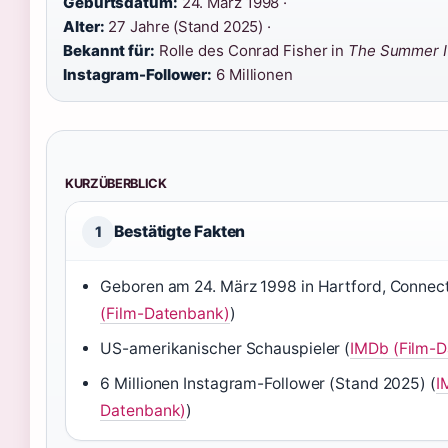
Geburtsdatum:
24. März 1998 ·
Alter:
27 Jahre (Stand 2025) ·
Bekannt für:
Rolle des Conrad Fisher in
The Summer I 
Instagram-Follower:
6 Millionen
KURZÜBERBLICK
Bestätigte Fakten
1
Geboren am 24. März 1998 in Hartford, Connect
(Film-Datenbank)
)
US-amerikanischer Schauspieler (
IMDb (Film-
6 Millionen Instagram-Follower (Stand 2025) (
I
Datenbank)
)