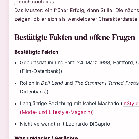
jedoch noch aus.
Das Muster: ein früher Erfolg, dann Stille. Die näch
zeigen, ob er sich als wandelbarer Charakterdarstel
Bestätigte Fakten und offene Fragen
Bestätigte Fakten
Geburtsdatum und -ort: 24. März 1998, Hartford, 
(Film-Datenbank))
Rollen in
Dalí Land
und
The Summer I Turned Prett
Datenbank))
Langjährige Beziehung mit Isabel Machado (
InStyl
(Mode- und Lifestyle-Magazin)
)
Nicht verwandt mit Leonardo DiCaprio
Was unklar ist / Gerüchte