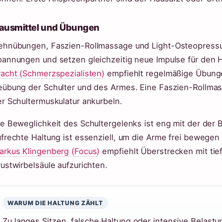
ausmittel und Übungen
ehnübungen, Faszien-Rollmassage und Light-Osteopressu
pannungen und setzen gleichzeitig neue Impulse für den 
racht (Schmerzspezialisten)
empfiehlt regelmäßige Übunge
eübung der Schulter und des Armes. Eine Faszien-Rollma
r Schultermuskulatur ankurbeln.
e Beweglichkeit des Schultergelenks ist eng mit der der 
ufrechte Haltung ist essenziell, um die Arme frei bewege
arkus Klingenberg (Focus)
empfiehlt Überstrecken mit ti
ustwirbelsäule aufzurichten.
WARUM DIE HALTUNG ZÄHLT
Zu langes Sitzen, falsche Haltung oder intensive Belast