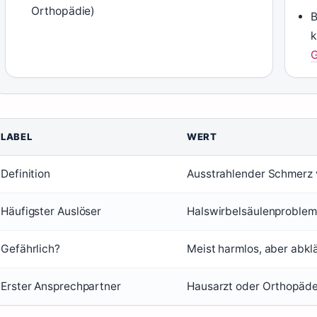
Orthopädie)
B
k
G
LABEL
WERT
Definition
Ausstrahlender Schmerz 
Häufigster Auslöser
Halswirbelsäulenproble
Gefährlich?
Meist harmlos, aber abkl
Erster Ansprechpartner
Hausarzt oder Orthopäd