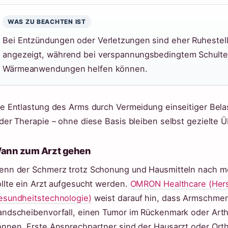
WAS ZU BEACHTEN IST
Bei Entzündungen oder Verletzungen sind eher Ruhestell
angezeigt, während bei verspannungsbedingtem Schult
Wärmeanwendungen helfen können.
ie Entlastung des Arms durch Vermeidung einseitiger Bela
der Therapie – ohne diese Basis bleiben selbst gezielte 
ann zum Arzt gehen
enn der Schmerz trotz Schonung und Hausmitteln nach me
llte ein Arzt aufgesucht werden.
OMRON Healthcare (Herst
esundheitstechnologie)
weist darauf hin, dass Armschmer
andscheibenvorfall, einen Tumor im Rückenmark oder Arthr
önnen. Erste Ansprechpartner sind der Hausarzt oder Ort