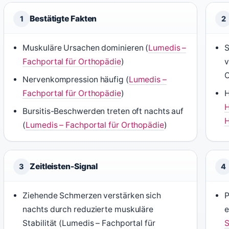
Bestätigte Fakten
1
2
Muskuläre Ursachen dominieren (
Lumedis –
S
Fachportal für Orthopädie
)
v
O
Nervenkompression häufig (
Lumedis –
Fachportal für Orthopädie
)
H
H
Bursitis-Beschwerden treten oft nachts auf
H
(
Lumedis – Fachportal für Orthopädie
)
Zeitleisten-Signal
3
4
Ziehende Schmerzen verstärken sich
P
nachts durch reduzierte muskuläre
e
Stabilität (Lumedis – Fachportal für
S