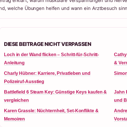
eitrag erklärt, warum muskuläre Verspannungen und Nerv
ind, welche Übungen helfen und wann ein Arztbesuch sinnv
DIESE BEITRAGE NICHT VERPASSEN
Loch in der Wand flicken – Schritt-für-Schritt-
Cathy
Anleitung
& Ve
Charly Hübner: Karriere, Privatleben und
Simon
Polizeiruf-Ausstieg
Battlefield 6 Steam Key: Günstige Keys kaufen &
Jahn 
vergleichen
und B
Karen Grassle: Nüchternheit, Set-Konflikte &
Andre
Memoiren
Vorst