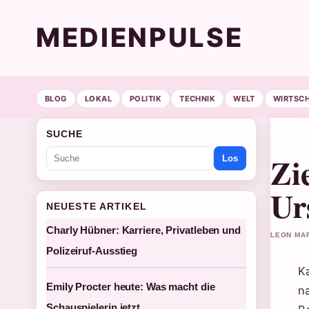
MEDIENPULSE
BLOG
LOKAL
POLITIK
TECHNIK
WELT
WIRTSC
SUCHE
Zi
Los
Ur
NEUESTE ARTIKEL
Charly Hübner: Karriere, Privatleben und
LEON MAR
Polizeiruf-Ausstieg
K
Emily Procter heute: Was macht die
na
Schauspielerin jetzt