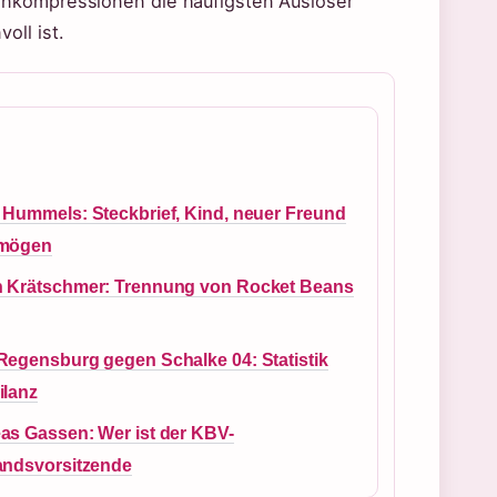
enkompressionen die häufigsten Auslöser
oll ist.
 Hummels: Steckbrief, Kind, neuer Freund
rmögen
 Krätschmer: Trennung von Rocket Beans
Regensburg gegen Schalke 04: Statistik
ilanz
as Gassen: Wer ist der KBV-
andsvorsitzende