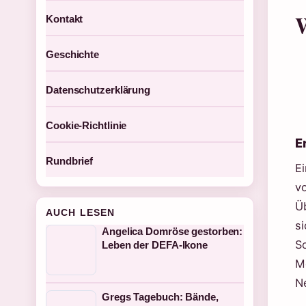
W
Kontakt
Geschichte
Datenschutzerklärung
Cookie-Richtlinie
E
Rundbrief
E
v
Ü
AUCH LESEN
s
Angelica Domröse gestorben:
S
Leben der DEFA-Ikone
M
N
Gregs Tagebuch: Bände,