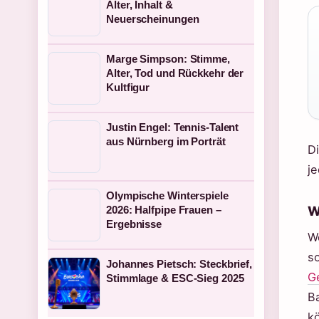
Alter, Inhalt &
Neuerscheinungen
Marge Simpson: Stimme,
Alter, Tod und Rückkehr der
Kultfigur
Justin Engel: Tennis-Talent
aus Nürnberg im Porträt
D
je
Olympische Winterspiele
W
2026: Halfpipe Frauen –
Ergebnisse
W
so
Johannes Pietsch: Steckbrief,
G
Stimmlage & ESC-Sieg 2025
B
k