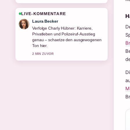
LIVE-KOMMENTARE
H
Nico Hoffmann
D
Hilfreicher Kontext zu Emily Procter
heute: Was macht die Schauspielerin....
S
Bitte haltet diesen Liveticker aktuell.
B
4 MIN ZUVOR
B
de
Di
a
M
Br