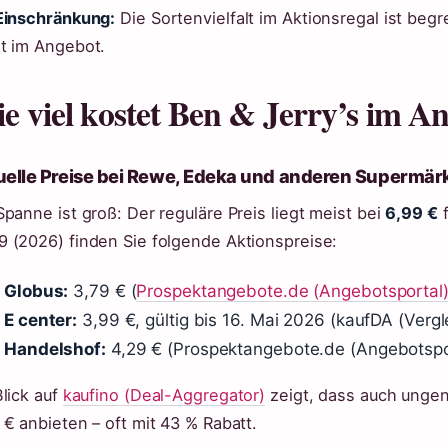
Einschränkung:
Die Sortenvielfalt im Aktionsregal ist begr
t im Angebot.
e viel kostet Ben & Jerry’s im A
uelle Preise bei Rewe, Edeka und anderen Supermär
Spanne ist groß: Der reguläre Preis liegt meist bei
6,99 €
f
 (2026) finden Sie folgende Aktionspreise:
Globus:
3,79 € (
Prospektangebote.de (Angebotsportal
E center:
3,99 €, gültig bis 16. Mai 2026 (kaufDA (Vergl
Handelshof:
4,29 € (Prospektangebote.de (Angebotspo
Blick auf
kaufino (Deal-Aggregator)
zeigt, dass auch ungen
 € anbieten – oft mit 43 % Rabatt.