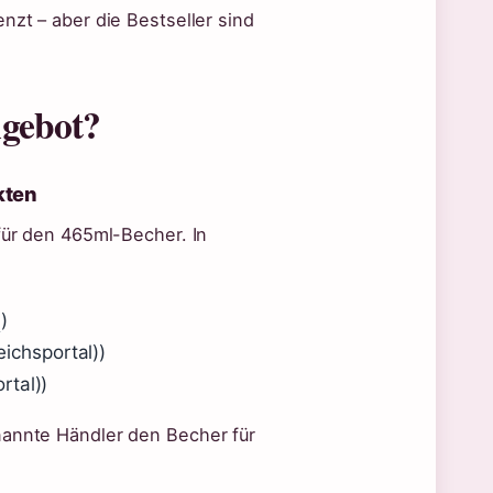
enzt – aber die Bestseller sind
ngebot?
kten
ür den 465ml-Becher. In
)
)
eichsportal))
rtal))
annte Händler den Becher für