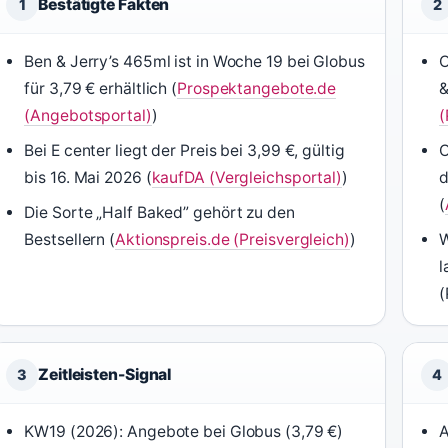
Bestätigte Fakten
1
2
Ben & Jerry’s 465ml ist in Woche 19 bei Globus
O
für 3,79 € erhältlich (
Prospektangebote.de
&
(Angebotsportal)
)
(
Bei E center liegt der Preis bei 3,99 €, gültig
O
bis 16. Mai 2026 (
kaufDA (Vergleichsportal)
)
d
(
Die Sorte „Half Baked” gehört zu den
Bestsellern (
Aktionspreis.de (Preisvergleich)
)
W
l
(
Zeitleisten-Signal
3
4
KW19 (2026): Angebote bei Globus (3,79 €)
A