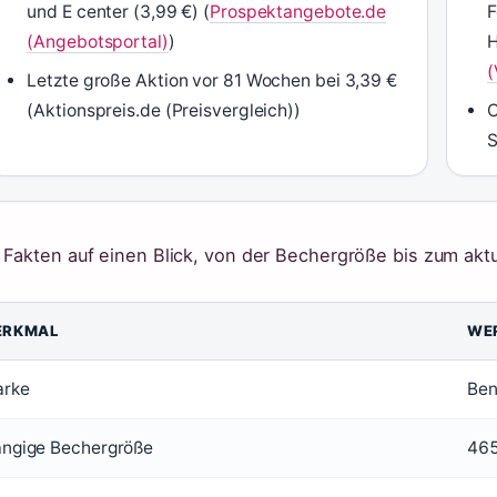
und E center (3,99 €) (
Prospektangebote.de
F
(Angebotsportal)
)
H
(
Letzte große Aktion vor 81 Wochen bei 3,39 €
(Aktionspreis.de (Preisvergleich))
O
S
 Fakten auf einen Blick, von der Bechergröße bis zum aktu
ERKMAL
WE
rke
Ben
ngige Bechergröße
465