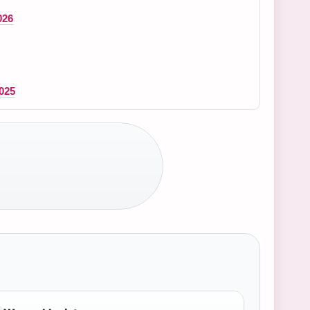
026
025