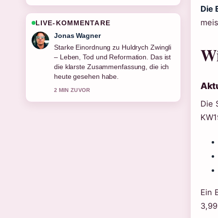
Die 
meis
LIVE-KOMMENTARE
Lena Schmidt
Wi
Verfolge Charly Hübner: Karriere,
Privatleben und Polizeiruf-Ausstieg
genau – schaetze den ausgewogenen
Ton hier.
Akt
4 MIN ZUVOR
Die 
KW19
Ein 
3,99