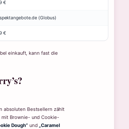
9 €
spektangebote.de (Globus)
9 €
bel einkauft, kann fast die
rry’s?
n absoluten Bestsellern zählt
 mit Brownie- und Cookie-
okie Dough”
und
„Caramel