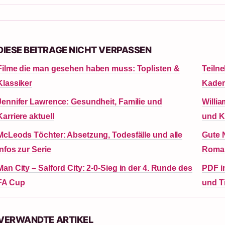
DIESE BEITRAGE NICHT VERPASSEN
Filme die man gesehen haben muss: Toplisten &
Teiln
Klassiker
Kader
Jennifer Lawrence: Gesundheit, Familie und
Willi
Karriere aktuell
und K
McLeods Töchter: Absetzung, Todesfälle und alle
Gute 
Infos zur Serie
Roman
Man City – Salford City: 2-0-Sieg in der 4. Runde des
PDF i
FA Cup
und T
 VERWANDTE ARTIKEL