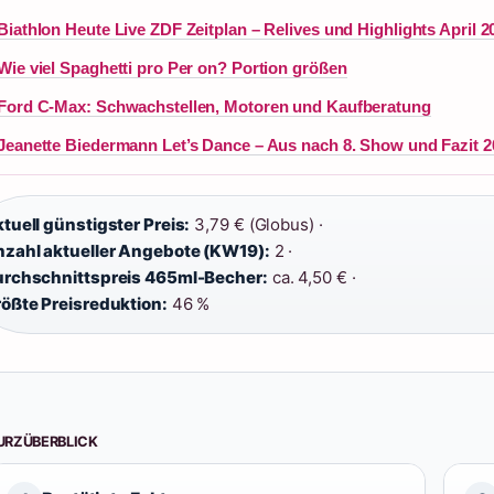
Biathlon Heute Live ZDF Zeitplan – Relives und Highlights April 2
Wie viel Spaghetti pro Per on? Portion größen
Ford C-Max: Schwachstellen, Motoren und Kaufberatung
Jeanette Biedermann Let’s Dance – Aus nach 8. Show und Fazit 2
tuell günstigster Preis:
3,79 € (Globus) ·
zahl aktueller Angebote (KW19):
2 ·
rchschnittspreis 465ml-Becher:
ca. 4,50 € ·
ößte Preisreduktion:
46 %
URZÜBERBLICK