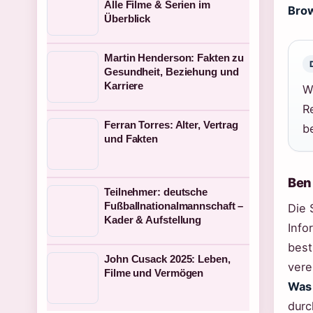
Alle Filme & Serien im
Bro
Überblick
Martin Henderson: Fakten zu
Gesundheit, Beziehung und
Karriere
W
R
Ferran Torres: Alter, Vertrag
b
und Fakten
Ben 
Teilnehmer: deutsche
Fußballnationalmannschaft –
Die 
Kader & Aufstellung
Info
best
John Cusack 2025: Leben,
vere
Filme und Vermögen
Was 
durc