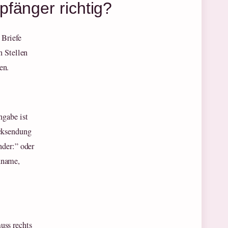
fänger richtig?
 Briefe
n Stellen
en.
ngabe ist
cksendung
nder:” oder
hname,
uss rechts