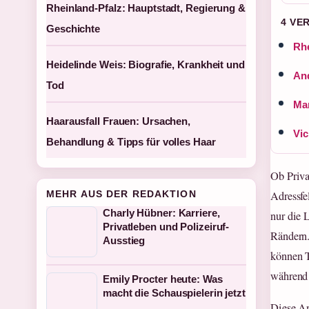
Rheinland-Pfalz: Hauptstadt, Regierung &
4 VE
Geschichte
Rhe
Heidelinde Weis: Biografie, Krankheit und
And
Tod
Mar
Haarausfall Frauen: Ursachen,
Vic
Behandlung & Tipps für volles Haar
Ob Priva
MEHR AUS DER REDAKTION
Adressfe
Charly Hübner: Karriere,
nur die 
Privatleben und Polizeiruf-
Rändern.
Ausstieg
können 
während 
Emily Procter heute: Was
macht die Schauspielerin jetzt
Diese An