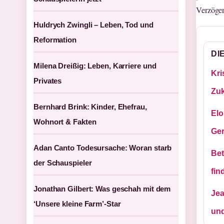
Verzöge
Huldrych Zwingli – Leben, Tod und
Reformation
DI
Milena Dreißig: Leben, Karriere und
Kri
Privates
Zuk
Bernhard Brink: Kinder, Ehefrau,
Elo
Wohnort & Fakten
Ger
Adan Canto Todesursache: Woran starb
Bet
der Schauspieler
fin
Jonathan Gilbert: Was geschah mit dem
Jea
‘Unsere kleine Farm’-Star
und