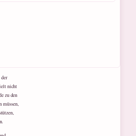
 der
elt nicht
de zu den
ln müssen,
tützen,
n.
und