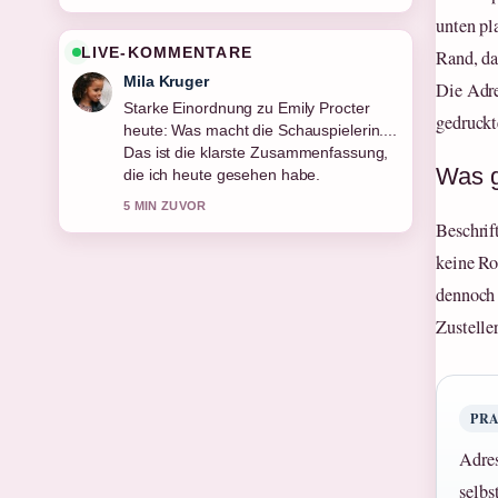
unten pl
LIVE-KOMMENTARE
Rand, da
Mila Kruger
Die Adre
Starke Einordnung zu Emily Procter
gedruckt
heute: Was macht die Schauspielerin....
Das ist die klarste Zusammenfassung,
Was g
die ich heute gesehen habe.
5 MIN ZUVOR
Beschrif
keine Ro
dennoch 
Zustelle
PR
Adres
selbs