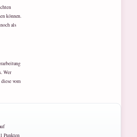
echten
sen können.
 noch als
erarbeitung
s. Wer
s diese vom
auf
11 Punkten