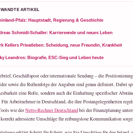
RWANDTE ARTIKEL
inland-Pfalz: Hauptstadt, Regierung & Geschichte
reas Schmidt-Schaller: Karriereende und neues Leben
k Kellers Privatleben: Scheidung, neue Freundin, Krankheit
ky Leandros: Biografie, ESC-Sieg und Leben heute
tbrief, Geschäftspost oder internationale Sendung – die Positionierung
lder sowie die Reihenfolge der Angaben sind genau definiert. Dabei spi
Lesbarkeit eine Rolle, sondern auch die Einhaltung spezifischer Abstän
 Für Arbeitnehmer in Deutschland, die ihre Postangelegenheiten rege
Tools wie der
Netto-Rechner Deutschland
bei der Finanzplanung unters
korrekt adressierte Umschläge für reibungslose Kommunikation sorge
leitung erklärt Schritt für Schritt, wie Sie Umschläge für den Inland- 