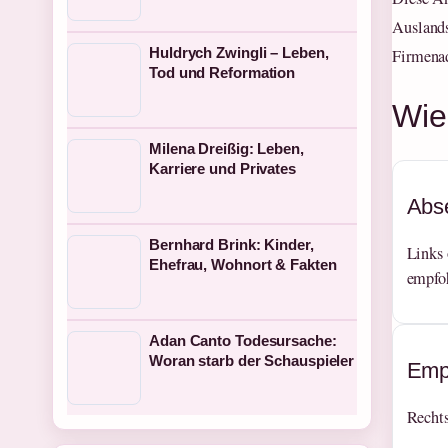
Auslands
Huldrych Zwingli – Leben,
Firmenad
Tod und Reformation
Wie
Milena Dreißig: Leben,
Karriere und Privates
Abs
Bernhard Brink: Kinder,
Links 
Ehefrau, Wohnort & Fakten
empfo
Adan Canto Todesursache:
Woran starb der Schauspieler
Emp
Rechts