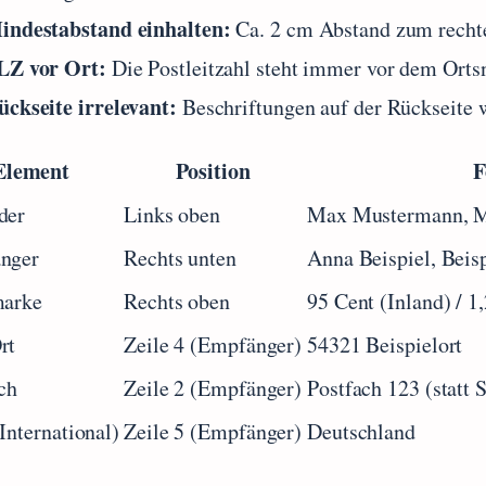
indestabstand einhalten:
Ca. 2 cm Abstand zum rechte
LZ vor Ort:
Die Postleitzahl steht immer vor dem Orts
ückseite irrelevant:
Beschriftungen auf der Rückseite w
Element
Position
F
der
Links oben
Max Mustermann, Mu
nger
Rechts unten
Anna Beispiel, Beis
marke
Rechts oben
95 Cent (Inland) / 1
rt
Zeile 4 (Empfänger)
54321 Beispielort
ch
Zeile 2 (Empfänger)
Postfach 123 (statt 
International)
Zeile 5 (Empfänger)
Deutschland