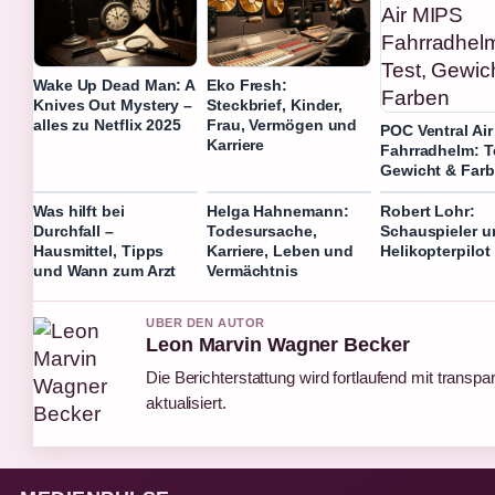
Wake Up Dead Man: A
Eko Fresh:
Knives Out Mystery –
Steckbrief, Kinder,
alles zu Netflix 2025
Frau, Vermögen und
POC Ventral Ai
Karriere
Fahrradhelm: T
Gewicht & Far
Was hilft bei
Helga Hahnemann:
Robert Lohr:
Durchfall –
Todesursache,
Schauspieler u
Hausmittel, Tipps
Karriere, Leben und
Helikopterpilot
und Wann zum Arzt
Vermächtnis
UBER DEN AUTOR
Leon Marvin Wagner Becker
Die Berichterstattung wird fortlaufend mit transp
aktualisiert.