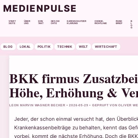
MEDIENPULSE
START
ÜBER
KON
GESCHI
DATENSCHUTZER
COOKIE-
RUND
B
SEITE
UNS
TAKT
CHTE
KLÄRUNG
RICHTLINIE
BRIEF
L
O
G
BLOG
LOKAL
POLITIK
TECHNIK
WELT
WIRTSCHAFT
BKK firmus Zusatzbei
Höhe, Erhöhung & Ver
LEON MARVIN WAGNER BECKER • 2026-05-29 • GEPRUFT VON OLIVER W
Jeder, der schon einmal versucht hat, den Überblic
Krankenkassenbeiträge zu behalten, kennt das Gefü
vorbei, kommt die nächste Erhöhung. Doch die BKK 