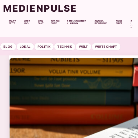
MEDIENPULSE
START
ÜBER
KON
GESCHI
DATENSCHUTZER
COOKIE-
RUND
B
SEITE
UNS
TAKT
CHTE
KLÄRUNG
RICHTLINIE
BRIEF
L
O
G
BLOG
LOKAL
POLITIK
TECHNIK
WELT
WIRTSCHAFT