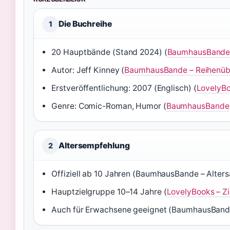
Die Buchreihe
1
20 Hauptbände (Stand 2024) (
BaumhausBande 
Autor: Jeff Kinney (
BaumhausBande – Reihenüb
Erstveröffentlichung: 2007 (Englisch) (
LovelyBo
Genre: Comic-Roman, Humor (
BaumhausBande –
Altersempfehlung
2
Offiziell ab 10 Jahren (BaumhausBande – Alter
Hauptzielgruppe 10–14 Jahre (
LovelyBooks – Z
Auch für Erwachsene geeignet (BaumhausBand