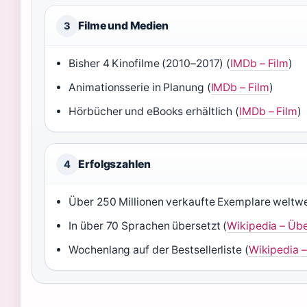
Filme und Medien
3
Bisher 4 Kinofilme (2010–2017) (
IMDb – Film
)
Animationsserie in Planung (
IMDb – Film
)
Hörbücher und eBooks erhältlich (
IMDb – Film
)
Erfolgszahlen
4
Über 250 Millionen verkaufte Exemplare weltwe
In über 70 Sprachen übersetzt (
Wikipedia – Üb
Wochenlang auf der Bestsellerliste (
Wikipedia 