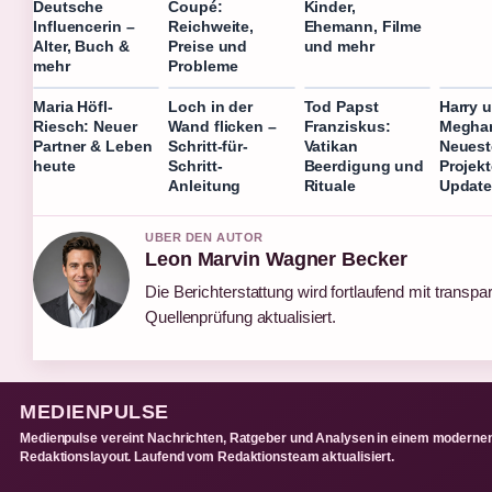
Deutsche
Coupé:
Kinder,
Influencerin –
Reichweite,
Ehemann, Filme
Alter, Buch &
Preise und
und mehr
mehr
Probleme
Maria Höfl-
Loch in der
Tod Papst
Harry 
Riesch: Neuer
Wand flicken –
Franziskus:
Megha
Partner & Leben
Schritt-für-
Vatikan
Neuest
heute
Schritt-
Beerdigung und
Projek
Anleitung
Rituale
Update
UBER DEN AUTOR
Leon Marvin Wagner Becker
Die Berichterstattung wird fortlaufend mit transpa
Quellenprüfung aktualisiert.
MEDIENPULSE
Medienpulse vereint Nachrichten, Ratgeber und Analysen in einem moderne
Redaktionslayout. Laufend vom Redaktionsteam aktualisiert.