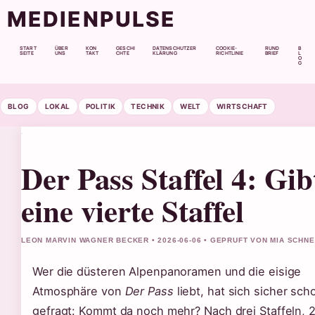
MEDIENPULSE
START
ÜBER
KON
GESCHI
DATENSCHUTZER
COOKIE-
RUND
B
SEITE
UNS
TAKT
CHTE
KLÄRUNG
RICHTLINIE
BRIEF
L
O
G
BLOG
LOKAL
POLITIK
TECHNIK
WELT
WIRTSCHAFT
Der Pass Staffel 4: Gib
eine vierte Staffel
LEON MARVIN WAGNER BECKER • 2026-06-06 • GEPRUFT VON MIA SCHNE
Wer die düsteren Alpenpanoramen und die eisige
Atmosphäre von
Der Pass
liebt, hat sich sicher sch
gefragt: Kommt da noch mehr? Nach drei Staffeln, 