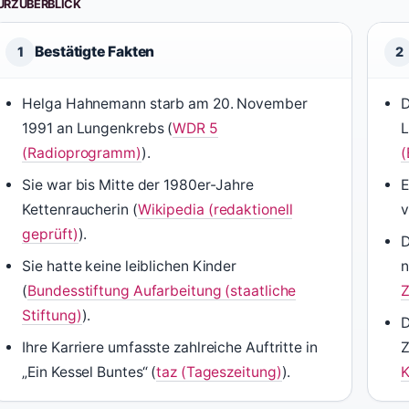
URZÜBERBLICK
Bestätigte Fakten
1
2
Helga Hahnemann starb am 20. November
D
1991 an Lungenkrebs (
WDR 5
L
(Radioprogramm)
).
(
Sie war bis Mitte der 1980er-Jahre
E
Kettenraucherin (
Wikipedia (redaktionell
v
geprüft)
).
D
Sie hatte keine leiblichen Kinder
n
(
Bundesstiftung Aufarbeitung (staatliche
Z
Stiftung)
).
D
Ihre Karriere umfasste zahlreiche Auftritte in
Z
„Ein Kessel Buntes“ (
taz (Tageszeitung)
).
K