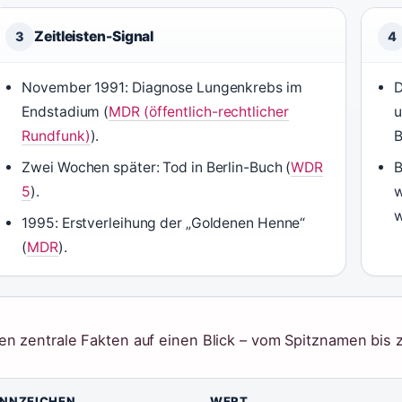
Zeitleisten-Signal
3
4
November 1991: Diagnose Lungenkrebs im
D
Endstadium (
MDR (öffentlich-rechtlicher
u
Rundfunk)
).
B
Zwei Wochen später: Tod in Berlin-Buch (
WDR
B
5
).
w
w
1995: Erstverleihung der „Goldenen Henne“
(
MDR
).
en zentrale Fakten auf einen Blick – vom Spitznamen bis 
NNZEICHEN
WERT