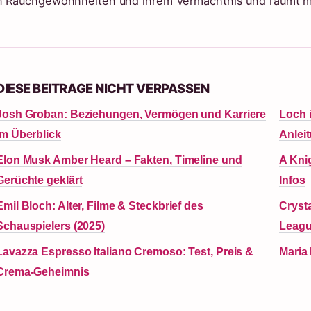
n Rauchgewohnheiten und ihrem Vermächtnis und räumt m
DIESE BEITRAGE NICHT VERPASSEN
Josh Groban: Beziehungen, Vermögen und Karriere
Loch i
im Überblick
Anlei
Elon Musk Amber Heard – Fakten, Timeline und
A Knig
Gerüchte geklärt
Infos
Emil Bloch: Alter, Filme & Steckbrief des
Cryst
Schauspielers (2025)
Leag
Lavazza Espresso Italiano Cremoso: Test, Preis &
Maria
Crema-Geheimnis