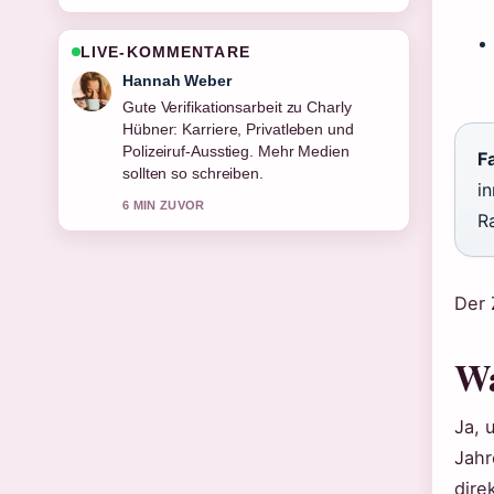
LIVE-KOMMENTARE
Tim Vogel
Starke Einordnung zu Emily Procter
heute: Was macht die Schauspielerin....
Das ist die klarste Zusammenfassung,
Fa
die ich heute gesehen habe.
i
8 MIN ZUVOR
R
Der 
Wa
Ja, 
Jahr
dire