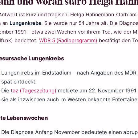
nn und woran starb Helga Ha
Antwort ist kurz und tragisch: Helga Hahnemann starb am
h an
Lungenkrebs
. Sie wurde nur 54 Jahre alt. Die Diagnos
mber 1991 – etwa zwei Wochen vor ihrem Tod, wie der MDR
funk) berichtet.
WDR 5 (Radioprogramm)
bestätigt den To
esursache Lungenkrebs
Lungenkrebs im Endstadium – nach Angaben des MDR w
spät entdeckt.
Die
taz (Tageszeitung)
meldete am 22. November 1991 
sie als inzwischen auch im Westen bekannte Entertainer
zte Lebenswochen
Die Diagnose Anfang November bedeutete einen abru