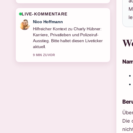
a
M
LIVE-KOMMENTARE
l
Nico Hoffmann
Hilfreicher Kontext zu Charly Hübner:
Karriere, Privatleben und Polizeiruf-
Wo
Ausstieg. Bitte haltet diesen Liveticker
aktuell.
9 MIN ZUVOR
Nam
Beru
Über
Die 
nich