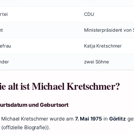
rtei
CDU
mt
Ministerpräsident von
efrau
Katja Kretschmer
nder
zwei Söhne
e alt ist Michael Kretschmer?
urtsdatum und Geburtsort
Michael Kretschmer wurde am
7. Mai 1975
in
Görlitz
geb
(offizielle Biografie)).