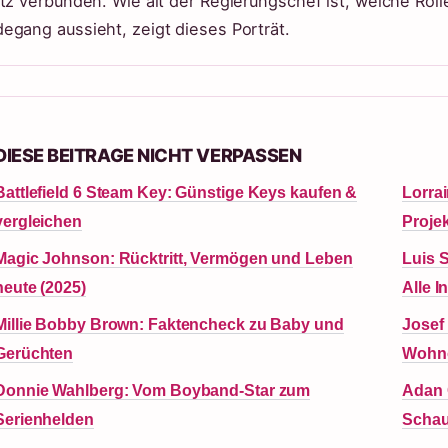
itz verbunden. Wie alt der Regierungschef ist, welche Rolle
egang aussieht, zeigt dieses Porträt.
DIESE BEITRAGE NICHT VERPASSEN
Battlefield 6 Steam Key: Günstige Keys kaufen &
Lorrai
vergleichen
Proje
Magic Johnson: Rücktritt, Vermögen und Leben
Luis S
heute (2025)
Alle I
Millie Bobby Brown: Faktencheck zu Baby und
Josef 
Gerüchten
Wohn
Donnie Wahlberg: Vom Boyband-Star zum
Adan 
Serienhelden
Schau