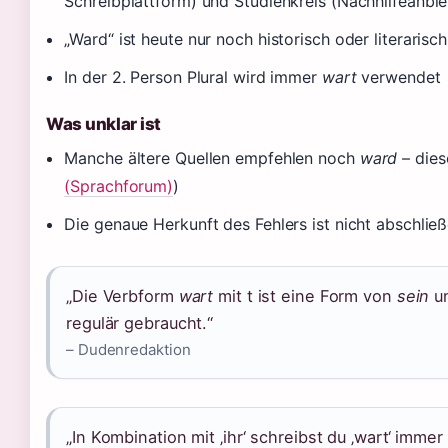
Schreibplattform) und Studienkreis (Nachhilfeanbie
„Ward“ ist heute nur noch historisch oder literarisch
In der 2. Person Plural wird immer
wart
verwendet
Was unklar ist
Manche ältere Quellen empfehlen noch
ward
– dies
(Sprachforum)
)
Die genaue Herkunft des Fehlers ist nicht abschlie
„Die Verbform
wart
mit t ist eine Form von
sein
un
regulär gebraucht.“
– Dudenredaktion
„In Kombination mit ‚ihr‘ schreibst du ‚wart‘ immer 