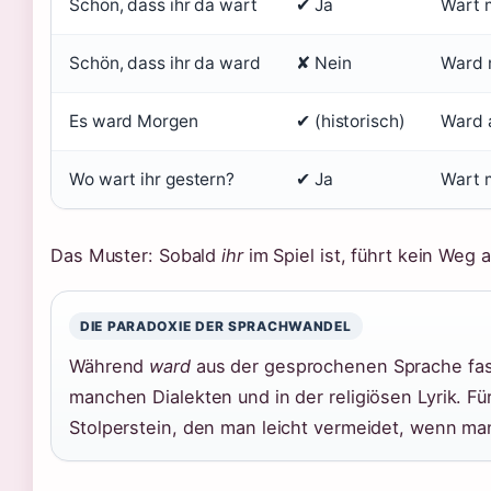
Schön, dass ihr da wart
✔ Ja
Wart m
Schön, dass ihr da ward
✘ Nein
Ward m
Es ward Morgen
✔ (historisch)
Ward a
Wo wart ihr gestern?
✔ Ja
Wart m
Das Muster: Sobald
ihr
im Spiel ist, führt kein Weg 
DIE PARADOXIE DER SPRACHWANDEL
Während
ward
aus der gesprochenen Sprache fast
manchen Dialekten und in der religiösen Lyrik. Für
Stolperstein, den man leicht vermeidet, wenn m