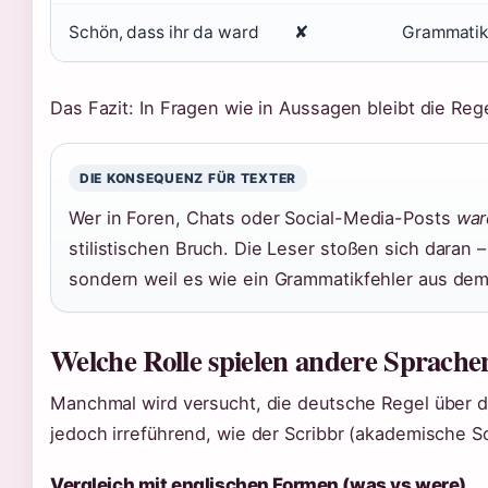
Schön, dass ihr da ward
✘
Grammatika
Das Fazit: In Fragen wie in Aussagen bleibt die Reg
DIE KONSEQUENZ FÜR TEXTER
Wer in Foren, Chats oder Social-Media-Posts
war
stilistischen Bruch. Die Leser stoßen sich daran –
sondern weil es wie ein Grammatikfehler aus dem 
Welche Rolle spielen andere Sprache
Manchmal wird versucht, die deutsche Regel über da
jedoch irreführend, wie der Scribbr (akademische Sc
Vergleich mit englischen Formen (was vs were)