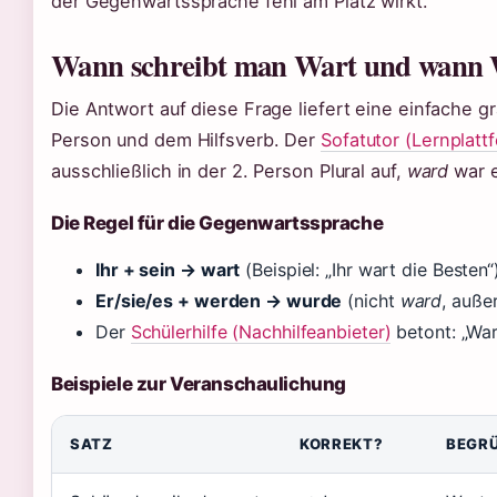
der Gegenwartssprache fehl am Platz wirkt.
Wann schreibt man Wart und wann
Die Antwort auf diese Frage liefert eine einfache 
Person und dem Hilfsverb. Der
Sofatutor (Lernplatt
ausschließlich in der 2. Person Plural auf,
ward
war e
Die Regel für die Gegenwartssprache
Ihr + sein → wart
(Beispiel: „Ihr wart die Besten“
Er/sie/es + werden → wurde
(nicht
ward
, auße
Der
Schülerhilfe (Nachhilfeanbieter)
betont: „Ward
Beispiele zur Veranschaulichung
SATZ
KORREKT?
BEGR