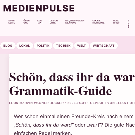
MEDIENPULSE
START
ÜBER
KON
GESCHI
DATENSCHUTZER
COOKIE-
RUND
B
SEITE
UNS
TAKT
CHTE
KLÄRUNG
RICHTLINIE
BRIEF
L
O
G
BLOG
LOKAL
POLITIK
TECHNIK
WELT
WIRTSCHAFT
Schön, dass ihr da wart
Grammatik-Guide
LEON MARVIN WAGNER BECKER • 2026-05-31 • GEPRUFT VON ELIAS HO
Wer schon einmal einen Freunde-Kreis nach einem T
„Schön, dass ihr da ward“
oder
„wart“
? Die gute Nach
einfachen Regel merken.