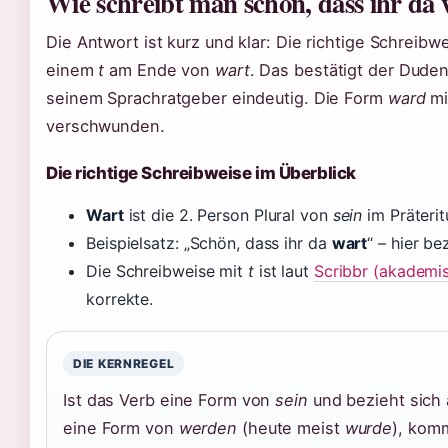
Wie schreibt man schön, dass ihr da 
Die Antwort ist kurz und klar: Die richtige Schreibw
einem
t
am Ende von
wart
. Das bestätigt der Dude
seinem Sprachratgeber eindeutig. Die Form
ward
mi
verschwunden.
Die richtige Schreibweise im Überblick
Wart
ist die 2. Person Plural von
sein
im Präteri
Beispielsatz: „Schön, dass ihr da
wart
“ – hier be
Die Schreibweise mit
t
ist laut
Scribbr (akademi
korrekte.
DIE KERNREGEL
Ist das Verb eine Form von
sein
und bezieht sich
eine Form von
werden
(heute meist
wurde
), kom