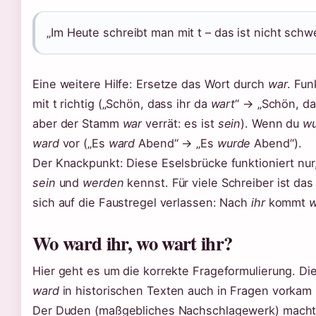
„Im Heute schreibt man mit t – das ist nicht schwe
Eine weitere Hilfe: Ersetze das Wort durch
war
. Fun
mit t richtig („Schön, dass ihr da
wart
“ → „Schön, da
aber der Stamm
war
verrät: es ist
sein
). Wenn du
w
ward
vor („Es
ward
Abend“ → „Es
wurde
Abend“).
Der Knackpunkt: Diese Eselsbrücke funktioniert nu
sein
und
werden
kennst. Für viele Schreiber ist das 
sich auf die Faustregel verlassen: Nach
ihr
kommt
w
Wo ward ihr, wo wart ihr?
Hier geht es um die korrekte Frageformulierung. Die
ward
in historischen Texten auch in Fragen vorkam (
Der Duden (maßgebliches Nachschlagewerk) macht k