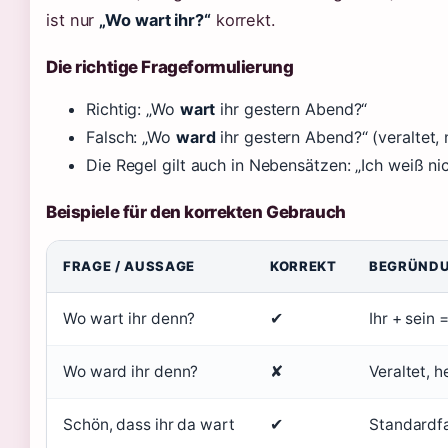
ist nur
„Wo wart ihr?“
korrekt.
Die richtige Frageformulierung
Richtig: „Wo
wart
ihr gestern Abend?“
Falsch: „Wo
ward
ihr gestern Abend?“ (veraltet, 
Die Regel gilt auch in Nebensätzen: „Ich weiß ni
Beispiele für den korrekten Gebrauch
FRAGE / AUSSAGE
KORREKT
BEGRÜND
Wo wart ihr denn?
✔
Ihr + sein 
Wo ward ihr denn?
✘
Veraltet, h
Schön, dass ihr da wart
✔
Standardfa