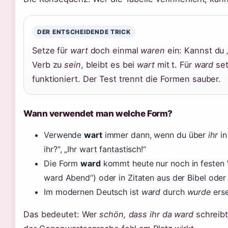
DER ENTSCHEIDENDE TRICK
Setze für
wart
doch einmal
waren
ein: Kannst du 
Verb zu
sein
, bleibt es bei
wart
mit t. Für
ward
se
funktioniert. Der Test trennt die Formen sauber.
Wann verwendet man welche Form?
Verwende
wart
immer dann, wenn du über
ihr
in
ihr?“, „Ihr wart fantastisch!“
Die Form
ward
kommt heute nur noch in festen 
ward Abend“) oder in Zitaten aus der Bibel oder
Im modernen Deutsch ist
ward
durch
wurde
erse
Das bedeutet: Wer
schön, dass ihr da ward
schreibt