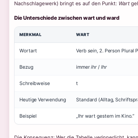
Nachschlagewerk) bringt es auf den Punkt:
Wart
ge
Die Unterschiede zwischen wart und ward
MERKMAL
WART
Wortart
Verb
sein
, 2. Person Plural 
Bezug
immer
ihr
/
Ihr
Schreibweise
t
Heutige Verwendung
Standard (Alltag, Schriftsp
Beispiel
„Ihr wart gestern im Kino.“
Die Konsequenz: Wer die Tabelle verinnerlicht, kan