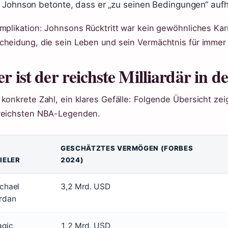
Johnson betonte, dass er „zu seinen Bedingungen“ aufh
Implikation: Johnsons Rücktritt war kein gewöhnliches Ka
cheidung, die sein Leben und sein Vermächtnis für immer
r ist der reichste Milliardär in 
 konkrete Zahl, ein klares Gefälle: Folgende Übersicht z
reichsten NBA-Legenden.
GESCHÄTZTES VERMÖGEN (FORBES
IELER
2024)
chael
3,2 Mrd. USD
rdan
gic
1,2 Mrd. USD