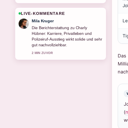
Jo
LIVE-KOMMENTARE
Le
Jonas Wagner
Gute Verifikationsarbeit zu Emily
Procter heute: Was macht die
Ti
Schauspielerin.... Mehr Medien sollten
so schreiben.
4 MIN ZUVOR
Das 
Mill
nach
J
(
n
w