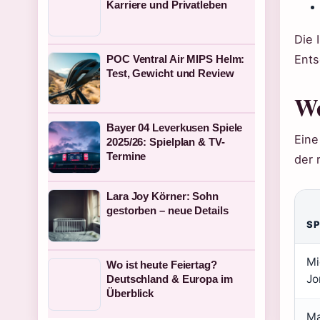
Karriere und Privatleben
Die 
Ents
POC Ventral Air MIPS Helm:
Test, Gewicht und Review
We
Bayer 04 Leverkusen Spiele
Eine
2025/26: Spielplan & TV-
Termine
der 
Lara Joy Körner: Sohn
gestorben – neue Details
SP
Mi
Wo ist heute Feiertag?
Jo
Deutschland & Europa im
Überblick
Ma