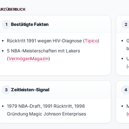
URZÜBERBLICK
Bestätigte Fakten
1
2
Rücktritt 1991 wegen HIV-Diagnose (
Tipico
)
G
5 NBA-Meisterschaften mit Lakers
(
VermögenMagazin
)
U
(
Zeitleisten-Signal
3
4
1979 NBA-Draft, 1991 Rücktritt, 1998
M
Gründung Magic Johnson Enterprises
(