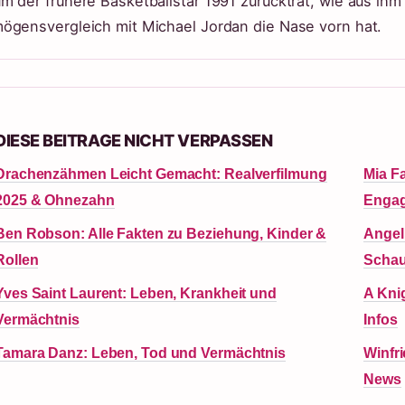
m der frühere Basketballstar 1991 zurücktrat, wie aus ihm 
ögensvergleich mit Michael Jordan die Nase vorn hat.
DIESE BEITRAGE NICHT VERPASSEN
Drachenzähmen Leicht Gemacht: Realverfilmung
Mia F
2025 & Ohnezahn
Enga
Ben Robson: Alle Fakten zu Beziehung, Kinder &
Angeli
Rollen
Schau
Yves Saint Laurent: Leben, Krankheit und
A Knig
Vermächtnis
Infos
Tamara Danz: Leben, Tod und Vermächtnis
Winfri
News