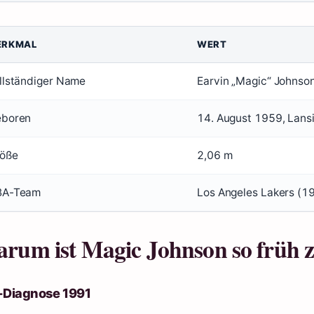
ERKMAL
WERT
llständiger Name
Earvin „Magic“ Johnson
boren
14. August 1959, Lans
öße
2,06 m
BA-Team
Los Angeles Lakers (
rum ist Magic Johnson so früh 
-Diagnose 1991