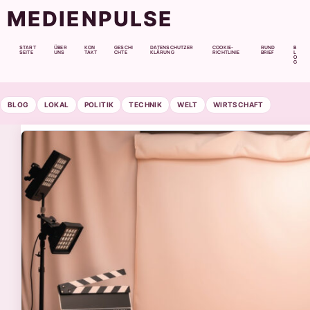
MEDIENPULSE
START
ÜBER
KON
GESCHI
DATENSCHUTZER
COOKIE-
RUND
B
SEITE
UNS
TAKT
CHTE
KLÄRUNG
RICHTLINIE
BRIEF
L
O
G
BLOG
LOKAL
POLITIK
TECHNIK
WELT
WIRTSCHAFT