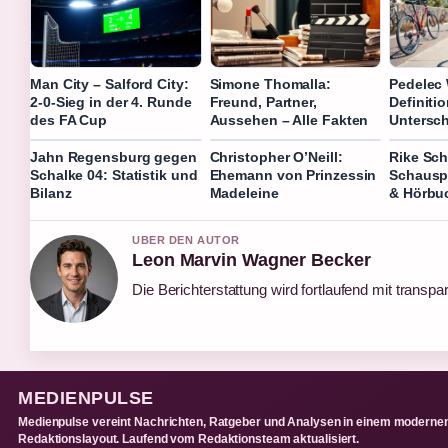
Man City – Salford City:
Simone Thomalla:
Pedelec 
2-0-Sieg in der 4. Runde
Freund, Partner,
Definiti
des FA Cup
Aussehen – Alle Fakten
Untersc
Jahn Regensburg gegen
Christopher O’Neill:
Rike Sc
Schalke 04: Statistik und
Ehemann von Prinzessin
Schauspi
Bilanz
Madeleine
& Hörbu
UBER DEN AUTOR
Leon Marvin Wagner Becker
Die Berichterstattung wird fortlaufend mit transpa
MEDIENPULSE
Medienpulse vereint Nachrichten, Ratgeber und Analysen in einem moderne
Redaktionslayout. Laufend vom Redaktionsteam aktualisiert.