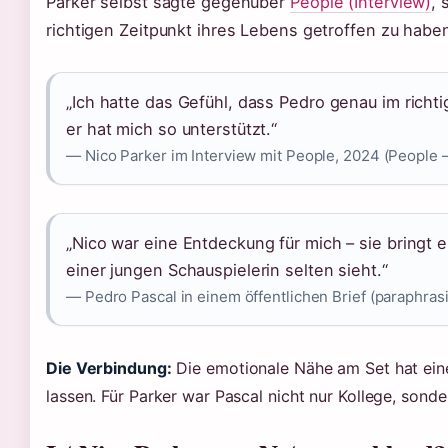
Parker selbst sagte gegenüber
People (Interview)
, 
richtigen Zeitpunkt ihres Lebens getroffen zu habe
„Ich hatte das Gefühl, dass Pedro genau im richt
er hat mich so unterstützt.“
— Nico Parker im Interview mit People, 2024 (People –
„Nico war eine Entdeckung für mich – sie bringt ei
einer jungen Schauspielerin selten sieht.“
— Pedro Pascal in einem öffentlichen Brief (paraphrasi
Die Verbindung:
Die emotionale Nähe am Set hat ein
lassen. Für Parker war Pascal nicht nur Kollege, sond