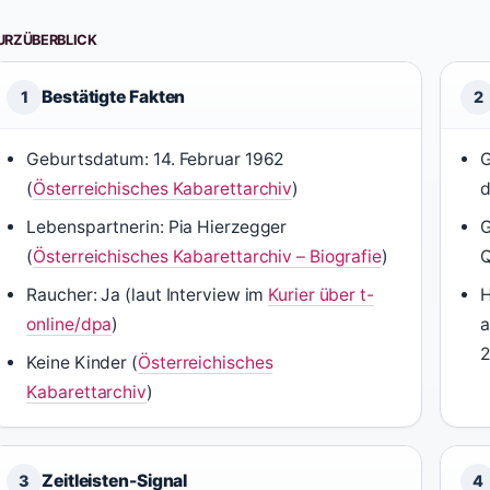
URZÜBERBLICK
Bestätigte Fakten
1
2
Geburtsdatum: 14. Februar 1962
G
(
Österreichisches Kabarettarchiv
)
d
Lebenspartnerin: Pia Hierzegger
G
(
Österreichisches Kabarettarchiv – Biografie
)
Q
Raucher: Ja (laut Interview im
Kurier über t-
H
online/dpa
)
a
2
Keine Kinder (
Österreichisches
Kabarettarchiv
)
Zeitleisten-Signal
3
4