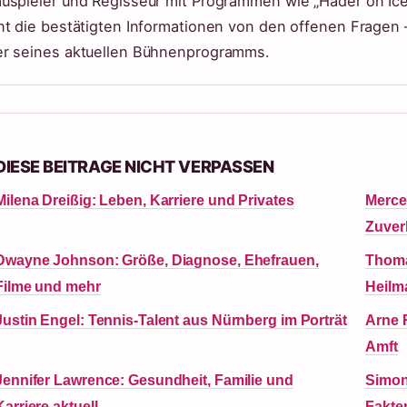
uspieler und Regisseur mit Programmen wie „Hader on Ice“
nt die bestätigten Informationen von den offenen Fragen –
r seines aktuellen Bühnenprogramms.
DIESE BEITRAGE NICHT VERPASSEN
Milena Dreißig: Leben, Karriere und Privates
Merce
Zuverl
Dwayne Johnson: Größe, Diagnose, Ehefrauen,
Thoma
Filme und mehr
Heilm
Justin Engel: Tennis-Talent aus Nürnberg im Porträt
Arne R
Amft
Jennifer Lawrence: Gesundheit, Familie und
Simon
Karriere aktuell
Fakte