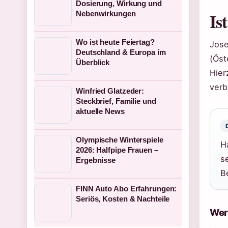
Dosierung, Wirkung und
Is
Nebenwirkungen
Wo ist heute Feiertag?
Jose
Deutschland & Europa im
(Öst
Überblick
Hier
verb
Winfried Glatzeder:
Steckbrief, Familie und
aktuelle News
Olympische Winterspiele
H
2026: Halfpipe Frauen –
s
Ergebnisse
B
FINN Auto Abo Erfahrungen:
Seriös, Kosten & Nachteile
Wer 