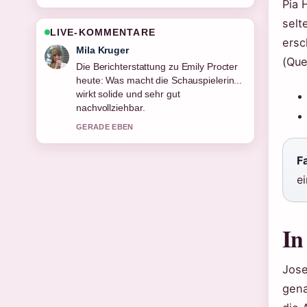
Pia 
selt
LIVE-KOMMENTARE
ersc
Jonas Wagner
(Que
Gute Verifikationsarbeit zu Huldrych
Zwingli – Leben, Tod und Reformation.
Mehr Medien sollten so schreiben.
3 MIN ZUVOR
Fa
ei
In
Jose
gena