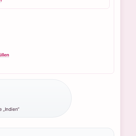
llen
 „Indien“