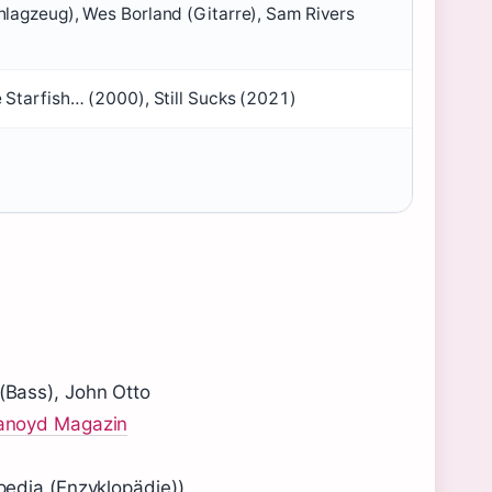
hlagzeug), Wes Borland (Gitarre), Sam Rivers
 Starfish… (2000), Still Sucks (2021)
(Bass), John Otto
anoyd Magazin
pedia (Enzyklopädie)).