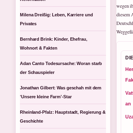
wegen ih
diesem A
Milena Dreißig: Leben, Karriere und
Deutschl
Privates
Weggefäh
Bernhard Brink: Kinder, Ehefrau,
Wohnort & Fakten
DI
Adan Canto Todesursache: Woran starb
Her
der Schauspieler
Fak
Jonathan Gilbert: Was geschah mit dem
Vat
‘Unsere kleine Farm’-Star
an
Rheinland-Pfalz: Hauptstadt, Regierung &
Uza
Geschichte