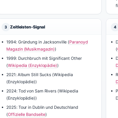
f
Zeitleisten-Signal
3
4
1994: Gründung in Jacksonville (
Paranoyd
D
Magazin (Musikmagazin)
)
(
1999: Durchbruch mit Significant Other
D
(
Wikipedia (Enzyklopädie)
)
D
2021: Album Still Sucks (Wikipedia
R
(Enzyklopädie))
D
2024: Tod von Sam Rivers (Wikipedia
P
(Enzyklopädie))
D
2025: Tour in Dublin und Deutschland
(
Offizielle Bandseite
)