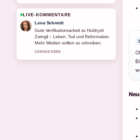
LIVE-KOMMENTARE
Felix Meyer
Starke Einordnung zu Milena Dreißig:
Leben, Karriere und Privates. Das ist
die klarste Zusammenfassung, die ich
heute gesehen habe.
O
3 MIN ZUVOR
B
w
Neu