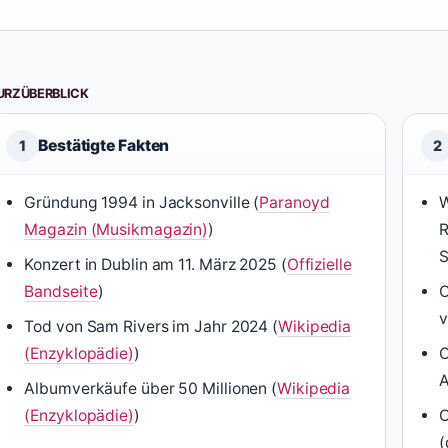
URZÜBERBLICK
Bestätigte Fakten
1
2
Gründung 1994 in Jacksonville (
Paranoyd
W
Magazin (Musikmagazin)
)
R
S
Konzert in Dublin am 11. März 2025 (
Offizielle
Bandseite
)
O
v
Tod von Sam Rivers im Jahr 2024 (
Wikipedia
(Enzyklopädie)
)
O
Albumverkäufe über 50 Millionen (
Wikipedia
(Enzyklopädie)
)
O
(