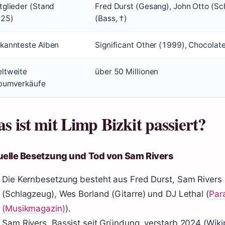
tglieder (Stand
Fred Durst (Gesang), John Otto (Sc
25)
(Bass, †)
kannteste Alben
Significant Other (1999), Chocolate
ltweite
über 50 Millionen
bumverkäufe
s ist mit Limp Bizkit passiert?
uelle Besetzung und Tod von Sam Rivers
Die Kernbesetzung besteht aus Fred Durst, Sam Rivers 
(Schlagzeug), Wes Borland (Gitarre) und DJ Lethal (
Par
(Musikmagazin)
).
Sam Rivers, Bassist seit Gründung, verstarb 2024 (Wiki