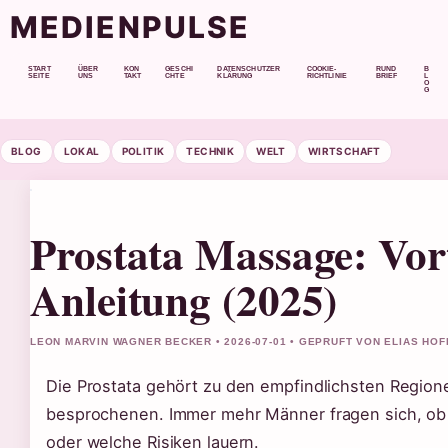
MEDIENPULSE
START
ÜBER
KON
GESCHI
DATENSCHUTZER
COOKIE-
RUND
B
SEITE
UNS
TAKT
CHTE
KLÄRUNG
RICHTLINIE
BRIEF
L
O
G
BLOG
LOKAL
POLITIK
TECHNIK
WELT
WIRTSCHAFT
Prostata Massage: Vort
Anleitung (2025)
LEON MARVIN WAGNER BECKER • 2026-07-01 • GEPRUFT VON ELIAS HO
Die Prostata gehört zu den empfindlichsten Regio
besprochenen. Immer mehr Männer fragen sich, ob e
oder welche Risiken lauern.